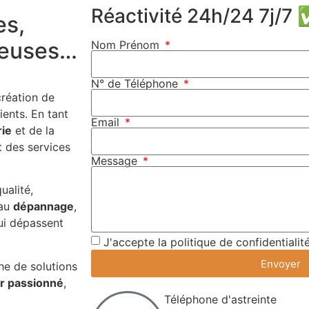
Réactivité 24h/24 7j/7
es,
cheuses…
Nom Prénom
N° de Téléphone
réation de
ents. En tant
Email
ie
et de la
t des services
Message
ualité,
au
dépannage
,
ui dépassent
J'accepte la politique de confidentialit
Envoyer
he de solutions
er passionné
,
Téléphone d'astreinte