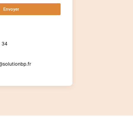
Envoyer
3 34
solutionbp.fr