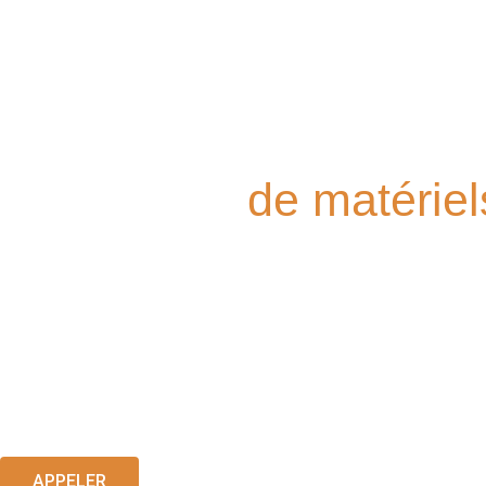
Vente, installation et
dépannage
de matériel
boulangerie et pâtisser
Installation, dépannage et assistance technique à la pointe che
Boul-Pat à Saint-Raphaël.
APPELER