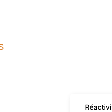
s
de
ie
z Solution
Réactivi