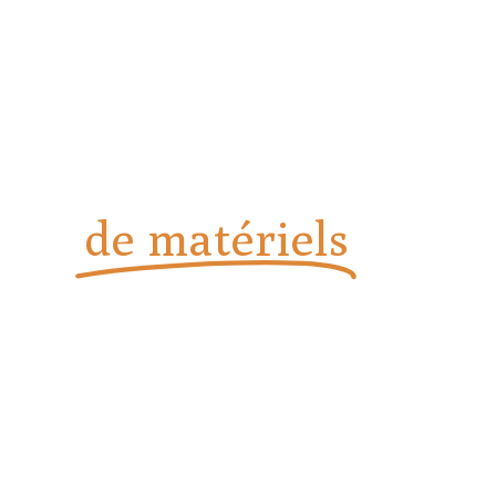
Vente, installation et
dépannage
de matériels
de
boulangerie et
pâtisserie
Installation, dépannage et assistance technique à la pointe
chez Solution Boul-Pat à Saint-Raphaël.