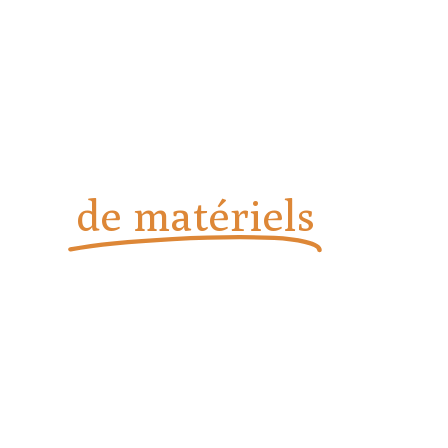
Vente, installation et
dépannage
de matériels
de
boulangerie et
pâtisserie
Installation, dépannage et assistance technique à la pointe
chez Solution Boul-Pat à Nice.