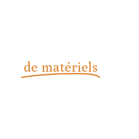
Vente, installation et
dépannage
de matériels
de
boulangerie et
pâtisserie
Installation, dépannage et assistance technique à la pointe
chez Solution Boul-Pat à Saint-Raphaël.