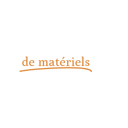
Vente, installation et
dépannage
de matériels
de
boulangerie et
pâtisserie
Installation, dépannage et assistance technique à la pointe
chez Solution Boul-Pat à Cannes.