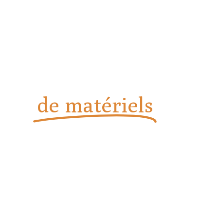
Vente, installation et
dépannage
de matériels
de
boulangerie et
pâtisserie
Installation, dépannage et assistance technique à la pointe
chez Solution Boul-Pat à Toulon.