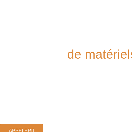
Vente, installation et
dépannage
de matériel
boulangerie et pâtisser
Installation, dépannage et assistance technique à la pointe che
Boul-Pat à Hyères.
APPELER