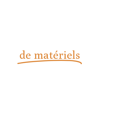
Vente, installation et
dépannage
de matériels
de
boulangerie et
pâtisserie
Installation, dépannage et assistance technique à la pointe
chez Solution Boul-Pat à Menton.